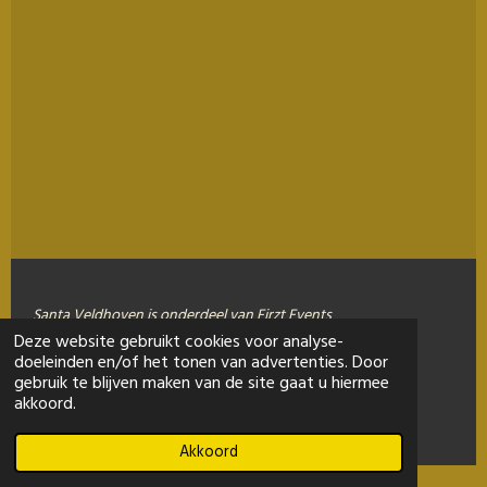
Santa Veldhoven is onderdeel van Firzt Events
Deze website gebruikt cookies voor analyse-
doeleinden en/of het tonen van advertenties. Door
© 2020 - 2026 Santaveldhoven
gebruik te blijven maken van de site gaat u hiermee
akkoord.
Powered by
JouwWeb
Akkoord